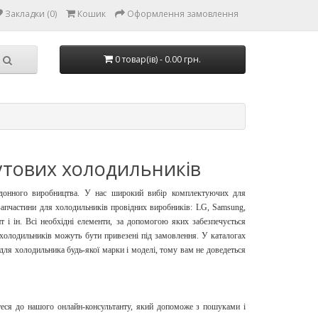
Закладки (0)
Кошик
Оформлення замовлення
0 товар(ів) - 0.00 грн.
утових холодильників
рдонного виробництва. У нас широкий вибір комплектуючих для
запчастини для холодильників провідних виробників: LG, Samsung,
т і ін. Всі необхідні елементи, за допомогою яких забезпечується
 холодильників можуть бути привезені під замовлення. У каталогах
 для холодильника будь-якої марки і моделі, тому вам не доведеться
йтеся до нашого онлайн-консультанту, який допоможе з пошуками і