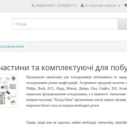
0688434041, 0506665772
Особистий кабінет
холодильників
частини та комплектуючі для поб
Пропонуємо запчастини для холодильників вітчизняного та зако
холодильників різних конфігурацій. Асортимент продукції включає 
Philips, Bosh, ACC, Норд, Мінськ, Дніпро, Ока, Снайге, ЗІЛ, Атлан
нормальне функціонування холодильника, є в наявності. Запчастини
інтернет-магазину "Холод Рівне" презентовано якісні запасні частини
витрачати багато часу на пошуки необхідної деталі.
Однак, якщо вам не вдається знайти необхідну запчастину, зверта