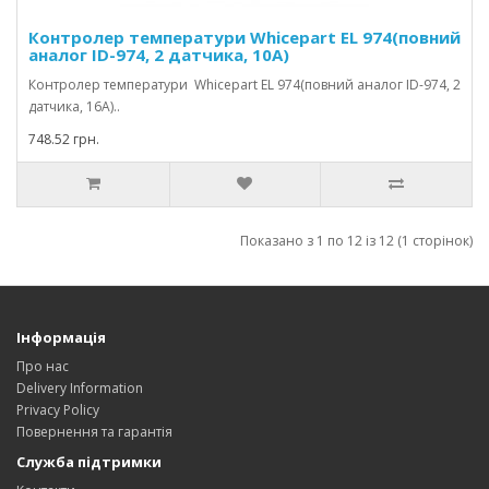
Контролер температури Whicepart EL 974(повний
аналог ID-974, 2 датчика, 10А)
Контролер температури Whicepart EL 974(повний аналог ID-974, 2
датчика, 16А)..
748.52 грн.
Показано з 1 по 12 із 12 (1 сторінок)
Інформація
Про нас
Delivery Information
Privacy Policy
Повернення та гарантія
Служба підтримки