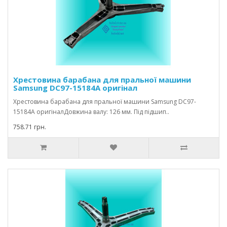
Хрестовина барабана для пральної машини
Samsung DC97-15184A оригінал
Хрестовина барабана для пральної машини Samsung DC97-
15184A оригіналДовжина валу: 126 мм. Під підшип..
758.71 грн.