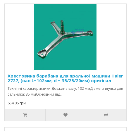
Хрестовина барабана для пральної машини Haier
2727, (вал L=102мм, d = 35/25/20мм) оригінал
Технічні характеристики:Довжина валу: 102 ммДіаметр втулки для
сальника: 35 ммОсновний під..
654.06 грн.