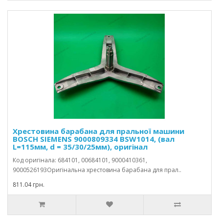
Хрестовина барабана для пральної машини
BOSCH SIEMENS 9000809334 BSW1014, (вал
L=115мм, d = 35/30/25мм), оригінал
Код оригінала: 684101, 00684101, 9000410361,
9000526193Оригінальна хрестовина барабана для прал..
811.04 грн.