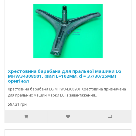
Хрестовина барабана для пральної машини LG
MHW34308901, (вал L=102мм, d = 37/30/25мм)
оригінал
Хрестовина барабана LG MHW34308901.Хрестовина призначена
для пральних машин марки LG із завантаження..
597.31 грн.