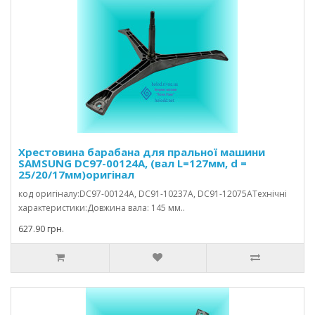
Хрестовина барабана для пральної машини
SAMSUNG DC97-00124А, (вал L=127мм, d =
25/20/17мм)оригінал
код оригіналу:DC97-00124A, DC91-10237A, DC91-12075AТехнічні
характеристики:Довжина вала: 145 мм..
627.90 грн.