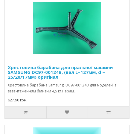
Хрестовина барабана для пральної машини
SAMSUNG DC97-00124B, (вал L=127мм, d =
25/20/17мм) оригінал
Хрестовина барабана Samsung DC97-00124B для моделей із
завантаженням білизни 4,5 кг.Парам..
627.90 грн.